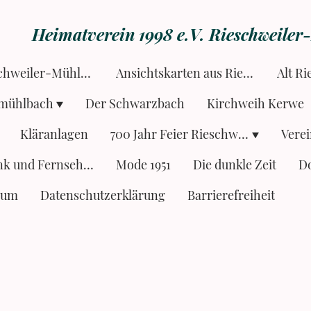
Heimatverein 1998 e.V. Rieschweile
Alt Rieschweiler-Mühlbach
Ansichtskarten aus Rieschweiler
Alt Ri
hmühlbach
Der Schwarzbach
Kirchweih Kerwe
Kläranlagen
700 Jahr Feier Rieschweiler
Verei
Rundfunk und Fernsehen
Mode 1951
Die dunkle Zeit
D
sum
Datenschutzerklärung
Barrierefreiheit