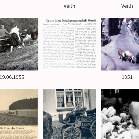
Veith
Veith
19.06.1955
1951