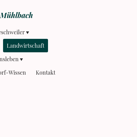
r-Mühlbach
eschweiler
Landwirtschaft
nsleben
orf-Wissen
Kontakt