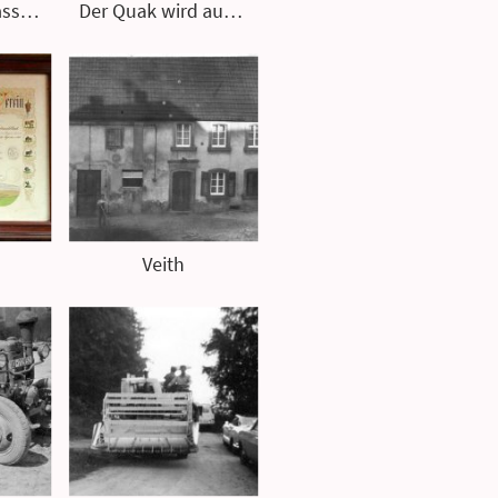
Bißbort, Steilgasse 2
Der Quak wird ausgetrieben.
Veith