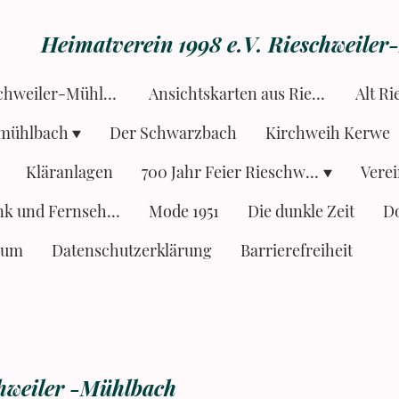
Heimatverein 1998 e.V. Rieschweile
Alt Rieschweiler-Mühlbach
Ansichtskarten aus Rieschweiler
Alt Ri
hmühlbach
Der Schwarzbach
Kirchweih Kerwe
Kläranlagen
700 Jahr Feier Rieschweiler
Verei
Rundfunk und Fernsehen
Mode 1951
Die dunkle Zeit
D
sum
Datenschutzerklärung
Barrierefreiheit
chweiler -Mühlbach